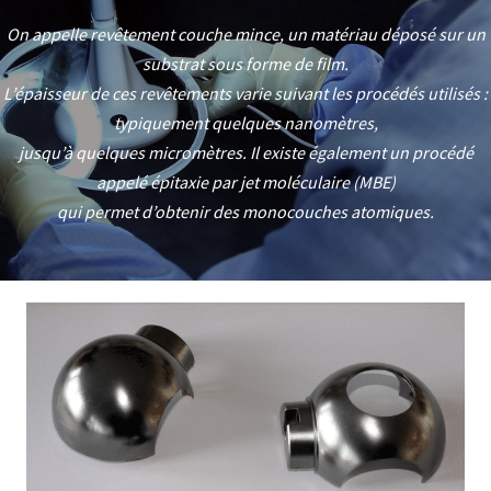
On appelle revêtement couche mince, un matériau déposé sur un
substrat sous forme de film.
L’épaisseur de ces revêtements varie suivant les procédés utilisés :
typiquement quelques nanomètres,
jusqu’à quelques micromètres. Il existe également un procédé
appelé épitaxie par jet moléculaire (MBE)
qui permet d’obtenir des monocouches atomiques.