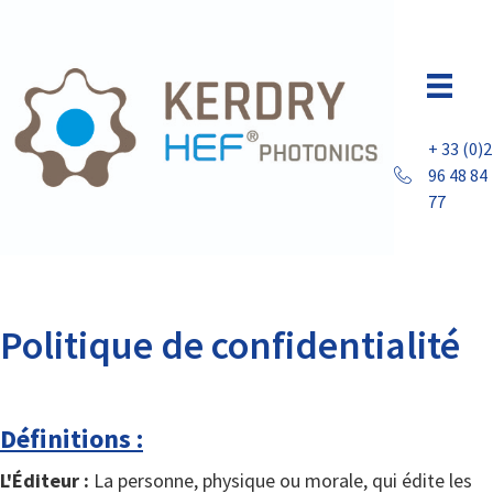
Skip
to
content
+ 33 (0)2
96 48 84
77
Politique de confidentialité
Définitions :
L'Éditeur :
La personne, physique ou morale, qui édite les